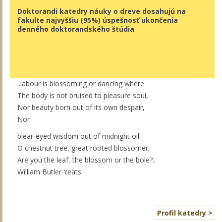
Doktorandi katedry náuky o dreve dosahujú na
fakulte najvyššiu (95%) úspešnosť ukončenia
denného doktorandského štúdia
..labour is blossoming or dancing where
The body is not bruised to pleasure soul,
Nor beauty born out of its own despair,
Nor
blear-eyed wisdom out of midnight oil.
O chestnut tree, great rooted blossomer,
Are you the leaf, the blossom or the bole?..
William Butler Yeats
Profil katedry >