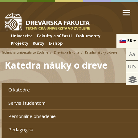
Skip to cookies
Skip to navigation
Skočiť na hlavný obsah
Univerzita
Fakulty a súčasti
Dokumenty
SK
Projekty
Kurzy
E-shop
Technická univerzita vo Zvolene
Drevárska fakulta
Katedra náuky o dreve
Aa
Katedra náuky o dreve
UIS
O katedre
Servis študentom
Personálne obsadenie
Pedagogika