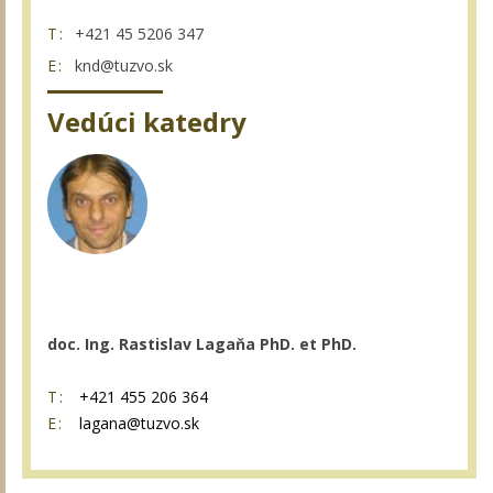
T:
+421 45 5206 347
E:
knd@tuzvo.sk
Vedúci katedry
doc. Ing. Rastislav Lagaňa PhD. et PhD.
T:
+421 455 206 364
E:
lagana@tuzvo.sk