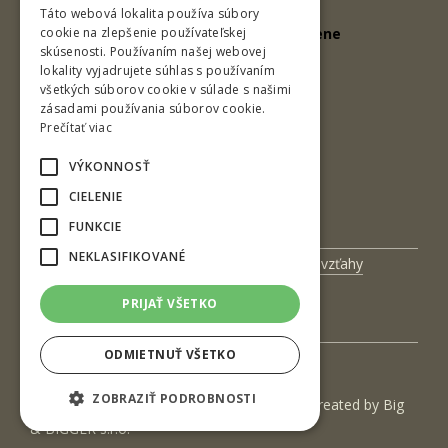
Drevárska fakulta
ENGLISH
Táto webová lokalita používa súbory
Technická univerzita vo Zvolene
cookie na zlepšenie používateľskej
skúsenosti. Používaním našej webovej
Ul. T. G. Masaryka 24
lokality vyjadrujete súhlas s používaním
všetkých súborov cookie v súlade s našimi
960 01 Zvolen
zásadami používania súborov cookie.
Slovenská republika
Prečítať viac
VÝKONNOSŤ
Tel.: +421-45-520 63 47
CIELENIE
e-mail: knd@tuzvo.sk
FUNKCIE
NEKLASIFIKOVANÉ
Univerzitný magazín
Medzinárodné vzťahy
Veda a výskum
Zamestnanci
PRIJAŤ VŠETKO
Kontakt
ODMIETNUŤ VŠETKO
ZOBRAZIŤ PODROBNOSTI
(c) 2017 Technická univerzita vo Zvolene | Created by
Big
& BIGGER s.r.o.